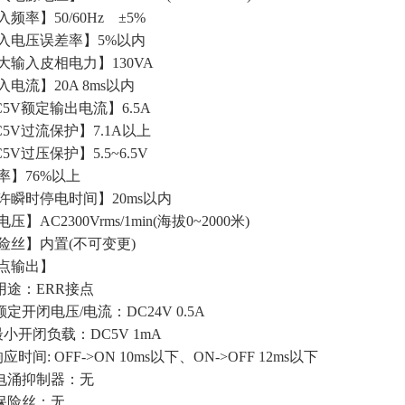
频率】50/60Hz ±5%
入电压误差率】5%以内
大输入皮相电力】130VA
入电流】20A 8ms以内
C5V额定输出电流】6.5A
C5V过流保护】7.1A以上
5V过压保护】5.5~6.5V
率】76%以上
许瞬时停电时间】20ms以内
压】AC2300Vrms/1min(海拔0~2000米)
险丝】内置(不可变更)
点输出】
用途：ERR接点
定开闭电压/电流：DC24V 0.5A
最小开闭负载：DC5V 1mA
应时间: OFF->ON 10ms以下、ON->OFF 12ms以下
电涌抑制器：无
保险丝：无