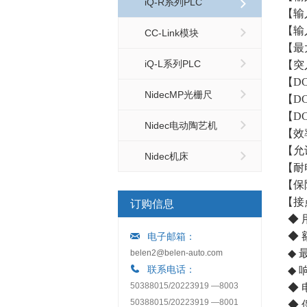
iQ-R系列PLC
【输入
【输
CC-Link模块
【最
iQ-L系列PLC
【突
【D
NidecMP光栅尺
【D
【DC
Nidec电动陶艺机
【效
【允
Nidec机床
【耐电
【保
【接
订购信息
◆ 
◆ 额
电子邮箱：
◆ 
belen2@belen-auto.com
联系电话：
◆ 响
50388015/20223919 —8003
◆ 
50388015/20223919 —8001
◆ 