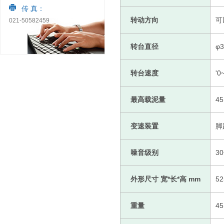
传 真：
转动方向
可
021-50582459
转台直径
φ
转台速度
'0
最高载泥量
4
变速装置
脚
噪音级别
3
外形尺寸 宽*长*高 mm
52
重量
4